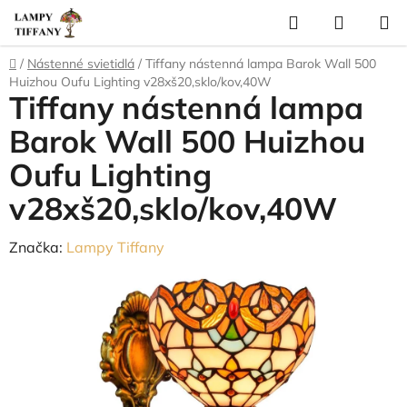
Prejsť
Hľadať
NÁKUP
na
KOŠÍK
obsah
Domov
/
Nástenné svietidlá
/
Tiffany nástenná lampa Barok Wall 500
Huizhou Oufu Lighting v28xš20,sklo/kov,40W
Tiffany nástenná lampa
Barok Wall 500 Huizhou
Oufu Lighting
v28xš20,sklo/kov,40W
Značka:
Lampy Tiffany