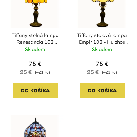
i
o
s
d
p
u
r
k
Tiffany stolná lampa
Tiffany stolová lampa
o
t
Renesancia 102
Empir 103 - Huizhou
d
o
Huizhou Oufu Lighting
Oufu Lighting
Skladom
Skladom
u
v
v.36xš.20,sklo/kov,40W
v.36xš.20,
k
sklo/kov,40W
75 €
75 €
t
95 €
95 €
(–21 %)
(–21 %)
o
v
DO KOŠÍKA
DO KOŠÍKA