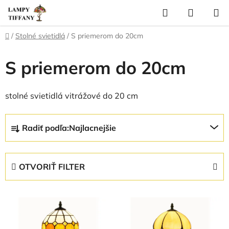
Prejsť
Hľadať
NÁKUP
na
KOŠÍK
obsah
Domov
/
Stolné svietidlá
/
S priemerom do 20cm
S priemerom do 20cm
stolné svietidlá vitrážové do 20 cm
R
Radiť podľa:
Najlacnejšie
a
d
e
OTVORIŤ FILTER
n
i
V
e
ý
p
p
r