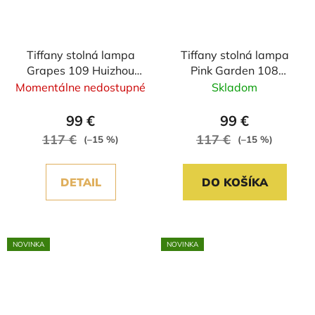
Tiffany stolná lampa
Tiffany stolná lampa
Grapes 109 Huizhou
Pink Garden 108
Oufu Lighting
Huizhou Oufu Lighting
Momentálne nedostupné
Skladom
v.36xš.20,
v.36xš.20,
sklo/kov,40W
sklo/kov,40W
99 €
99 €
117 €
117 €
(–15 %)
(–15 %)
DETAIL
DO KOŠÍKA
NOVINKA
NOVINKA