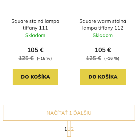
Square stolná lampa
Square warm stolná
tiffany 111
lampa tiffany 112
Skladom
Skladom
105 €
105 €
125 €
125 €
(–16 %)
(–16 %)
DO KOŠÍKA
DO KOŠÍKA
NAČÍTAŤ 1 ĎALŠIU
S
1
t
2
r
O