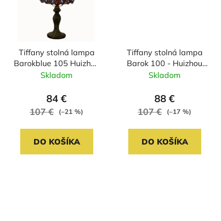
Tiffany stolná lampa
Tiffany stolná lampa
Barokblue 105 Huizhou
Barok 100 - Huizhou
Oufu Lighting
Oufu Lighting
Skladom
Skladom
v.36xš.20,sklo/kov,40W
v.36xš.20, sklo/kov,
40W
84 €
88 €
107 €
107 €
(–21 %)
(–17 %)
DO KOŠÍKA
DO KOŠÍKA