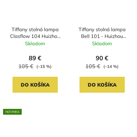
Tiffany stolná lampa
Tiffany stolná lampa
Clasflow 104 Huizhou
Bell 101 - Huizhou
Oufu Lighting
Oufu Lighting
Skladom
Skladom
v.36xš.20,
v.36xš.20,sklo/kov,40W
sklo/kov,40W
89 €
90 €
105 €
105 €
(–15 %)
(–14 %)
DO KOŠÍKA
DO KOŠÍKA
NOVINKA