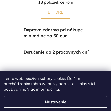
á
13
položiek celkom
v
n
l
k
HORE
á
o
d
v
a
a
Doprava zdarma pri nákupe
c
n
i
minimálne za 60 eur
i
e
e
p
Doručenie do 2 pracovných dní
r
v
k
y
Garancia doručenia
v
Tento web používa súbory cookie. Ďalším
ý
prechádzaním tohto webu vyjadrujete súhlas s ich
p
používaním. Viac informácií
tu
.
i
Skladom
s
u
Nastavenie