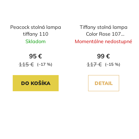
Peacock stolná lampa
Tiffany stolná lampa
tiffany 110
Color Rose 107
Huizhou Oufu Lighting
Skladom
Momentálne nedostupné
v.36xš.20,
sklo/kov,40W
95 €
99 €
115 €
117 €
(–17 %)
(–15 %)
DO KOŠÍKA
DETAIL