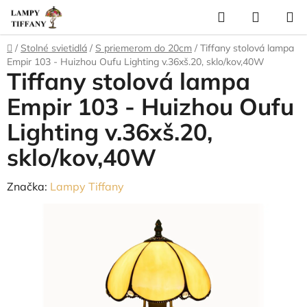
Prejsť
Hľadať
NÁKUP
na
KOŠÍK
obsah
Domov
/
Stolné svietidlá
/
S priemerom do 20cm
/
Tiffany stolová lampa
Empir 103 - Huizhou Oufu Lighting v.36xš.20, sklo/kov,40W
Tiffany stolová lampa
Empir 103 - Huizhou Oufu
Lighting v.36xš.20,
sklo/kov,40W
Značka:
Lampy Tiffany