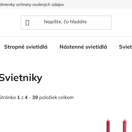
dmienky ochrany osobných údajov
Stropné svietidlá
Nástenné svietidlá
Svie
Svietniky
Stránka
1
z
4
-
39
položiek celkom
V
ý
p