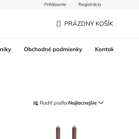
Prihlásenie
Registrácia
PRÁZDNY KOŠÍK
NÁKUPNÝ
KOŠÍK
tniky
Obchodné podmienky
Kontakty
Bl
R
Radiť podľa:
Najlacnejšie
a
d
e
n
i