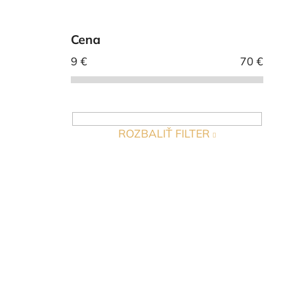
i
l
Cena
9
€
70
€
ROZBALIŤ FILTER