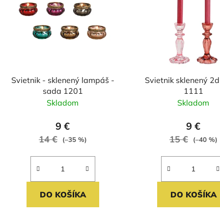
s
p
r
o
d
Svietnik - sklenený lampáš -
Svietnik sklenený 2d
u
sada 1201
1111
k
Skladom
Skladom
t
o
9 €
9 €
v
14 €
15 €
(–35 %)
(–40 %)
DO KOŠÍKA
DO KOŠÍKA