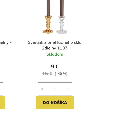
e
p
r
o
d
u
ielny -
Svietnik z priehľadného skla
k
2dielny 1107
t
Skladom
o
v
9 €
15 €
(–40 %)
DO KOŠÍKA