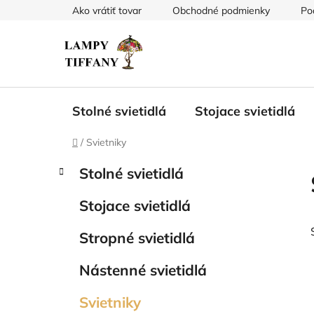
Prejsť
Ako vrátiť tovar
Obchodné podmienky
Po
na
obsah
Stolné svietidlá
Stojace svietidlá
Domov
/
Svietniky
B
K
Preskočiť
Stolné svietidlá
a
kategórie
o
t
č
Stojace svietidlá
e
n
g
ý
Stropné svietidlá
ó
p
r
Nástenné svietidlá
i
a
e
n
Svietniky
e