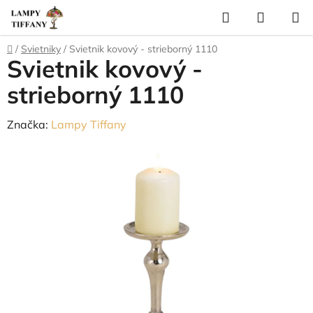
Prejsť
Hľadať
NÁKUP
na
KOŠÍK
obsah
Domov
/
Svietniky
/
Svietnik kovový - strieborný 1110
Svietnik kovový -
strieborný 1110
Značka:
Lampy Tiffany