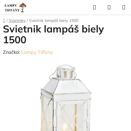
Prejsť
Hľadať
NÁKUP
na
KOŠÍK
obsah
Domov
/
Svietniky
/
Svietnik lampáš biely 1500
Svietnik lampáš biely
1500
Značka:
Lampy Tiffany