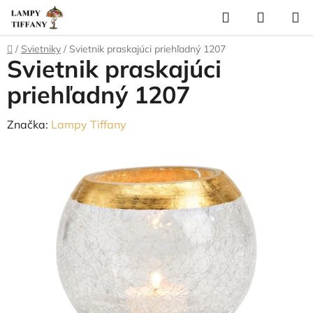
Prejsť
Hľadať
NÁKUP
na
KOŠÍK
obsah
Domov
/
Svietniky
/
Svietnik praskajúci priehľadný 1207
Svietnik praskajúci
priehľadný 1207
Značka:
Lampy Tiffany