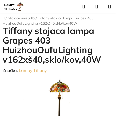
Prejsť
Hľadať
NÁKUP
na
KOŠÍK
obsah
Domov
/
Stojace svietidlá
/
Tiffany stojaca lampa Grapes 403
HuizhouOufuLighting v162xš40,sklo/kov,40W
Tiffany stojaca lampa
Grapes 403
HuizhouOufuLighting
v162xš40,sklo/kov,40W
Značka:
Lampy Tiffany