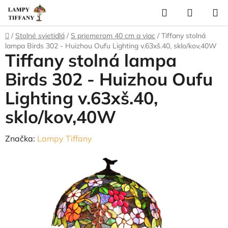
Prejsť
Hľadať
NÁKUP
na
KOŠÍK
obsah
Domov
/
Stolné svietidlá
/
S priemerom 40 cm a viac
/
Tiffany stolná
lampa Birds 302 - Huizhou Oufu Lighting v.63xš.40, sklo/kov,40W
Tiffany stolná lampa
Birds 302 - Huizhou Oufu
Lighting v.63xš.40,
sklo/kov,40W
Značka:
Lampy Tiffany