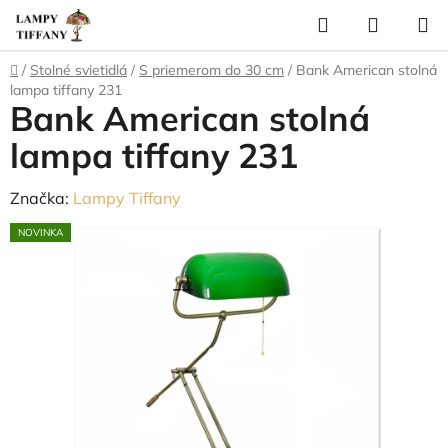
Prejsť
Hľadať
NÁKUP
na
KOŠÍK
obsah
Domov
/
Stolné svietidlá
/
S priemerom do 30 cm
/
Bank American stolná
lampa tiffany 231
Bank American stolná
lampa tiffany 231
Značka:
Lampy Tiffany
NOVINKA