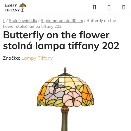
Prejsť
Hľadať
NÁKUP
na
KOŠÍK
obsah
Domov
/
Stolné svietidlá
/
S priemerom do 30 cm
/
Butterfly on the
flower stolná lampa tiffany 202
Butterfly on the flower
stolná lampa tiffany 202
Značka:
Lampy Tiffany