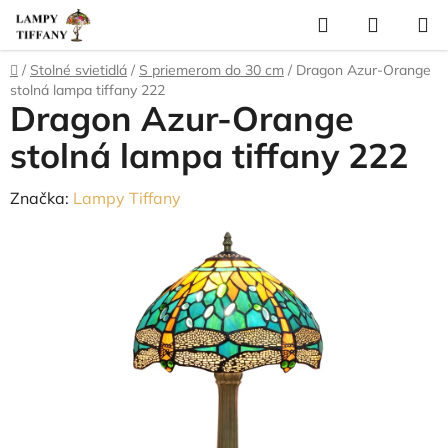
Prejsť
Hľadať
NÁKUP
na
KOŠÍK
obsah
Domov
/
Stolné svietidlá
/
S priemerom do 30 cm
/
Dragon Azur-Orange
stolná lampa tiffany 222
Dragon Azur-Orange
stolná lampa tiffany 222
Značka:
Lampy Tiffany