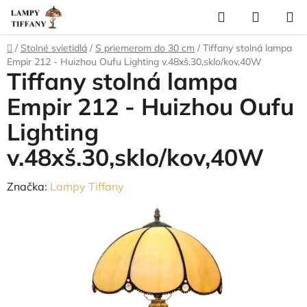
Prejsť
Hľadať
NÁKUP
na
KOŠÍK
obsah
Domov
/
Stolné svietidlá
/
S priemerom do 30 cm
/
Tiffany stolná lampa
Empir 212 - Huizhou Oufu Lighting v.48xš.30,sklo/kov,40W
Tiffany stolná lampa
Empir 212 - Huizhou Oufu
Lighting
v.48xš.30,sklo/kov,40W
Značka:
Lampy Tiffany