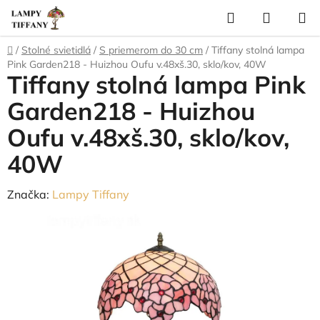
Prejsť
Hľadať
NÁKUP
na
KOŠÍK
obsah
Domov
/
Stolné svietidlá
/
S priemerom do 30 cm
/
Tiffany stolná lampa
Pink Garden218 - Huizhou Oufu v.48xš.30, sklo/kov, 40W
Tiffany stolná lampa Pink
Garden218 - Huizhou
Oufu v.48xš.30, sklo/kov,
40W
Značka:
Lampy Tiffany