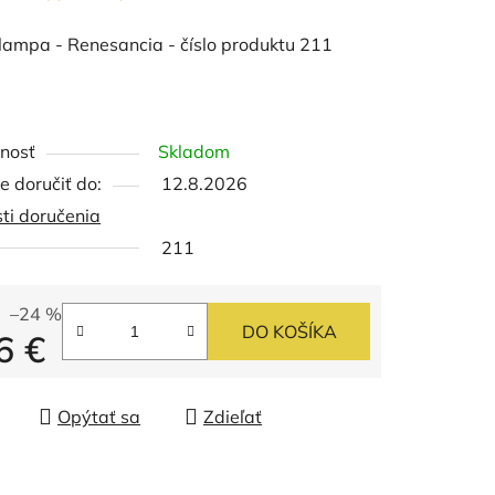
 lampa - Renesancia - číslo produktu 211
nosť
Skladom
 doručiť do:
12.8.2026
ti doručenia
211
–24 %
DO KOŠÍKA
6 €
tková cena:
Opýtať sa
Zdieľať