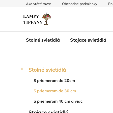
Prejsť
Ako vrátiť tovar
Obchodné podmienky
Po
na
obsah
Stolné svietidlá
Stojace svietidlá
B
K
Preskočiť
Stolné svietidlá
a
kategórie
o
t
č
S priemerom do 20cm
e
n
g
S priemerom do 30 cm
ý
ó
p
r
S priemerom 40 cm a viac
i
a
e
n
Stojace svietidlá