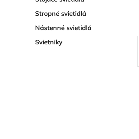
e
Stropné svietidlá
l
Nástenné svietidlá
Svietniky