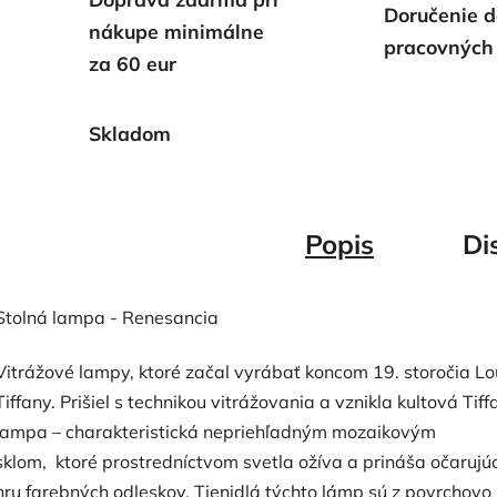
Doručenie d
nákupe minimálne
pracovných
za 60 eur
Skladom
Popis
Di
Stolná lampa - Renesancia
Vitrážové lampy, ktoré začal vyrábať koncom 19. storočia Lo
Tiffany. Prišiel s technikou vitrážovania a vznikla kultová Tiff
lampa – charakteristická nepriehľadným mozaikovým
sklom,
ktoré prostredníctvom svetla ožíva a prináša očarujú
hru farebných odleskov. Tienidlá týchto lámp sú z povrchovo