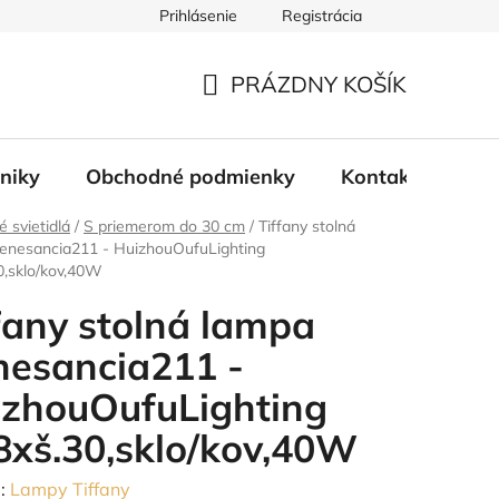
Prihlásenie
Registrácia
PRÁZDNY KOŠÍK
NÁKUPNÝ
KOŠÍK
tniky
Obchodné podmienky
Kontakty
Bl
é svietidlá
/
S priemerom do 30 cm
/
Tiffany stolná
enesancia211 - HuizhouOufuLighting
0,sklo/kov,40W
fany stolná lampa
nesancia211 -
izhouOufuLighting
8xš.30,sklo/kov,40W
:
Lampy Tiffany