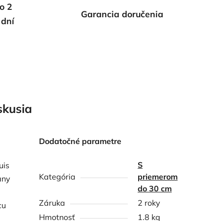
o 2
Garancia doručenia
 dní
skusia
Dodatočné parametre
S
uis
Kategória
priemerom
any
do 30 cm
Záruka
2 roky
cu
Hmotnosť
1.8 kg