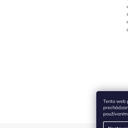
Tento web p
prechádzaní
používaním.