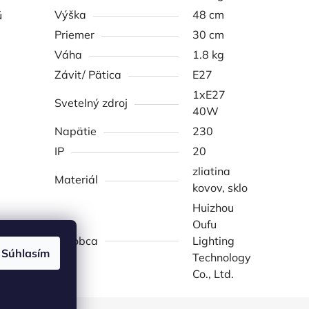
Výška
48 cm
ú
Priemer
30 cm
Váha
1.8 kg
Závit/ Pätica
E27
1xE27
Svetelný zdroj
40W
Napätie
230
IP
20
zliatina
Materiál
kovov, sklo
Huizhou
Oufu
Výrobca
Lighting
Súhlasím
Technology
Co., Ltd.