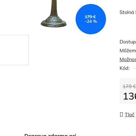
Stolná
179 €
–24 %
Dostup
Môžeme
Možnos
Kód:
179 €
13
Jedno
Tlač
Doprava zdarma pri