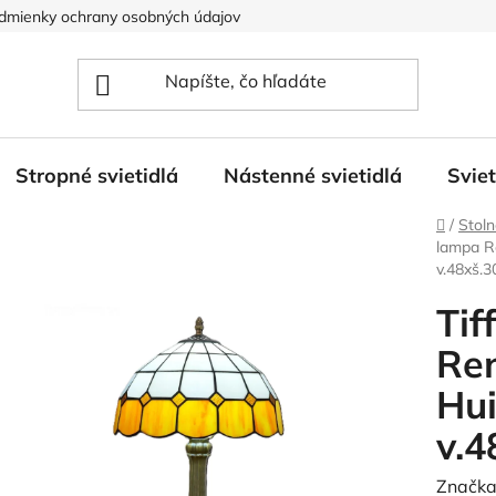
dmienky ochrany osobných údajov
Stropné svietidlá
Nástenné svietidlá
Svie
Domov
/
Stoln
lampa R
v.48xš.3
Tif
Re
Hu
v.4
Značka