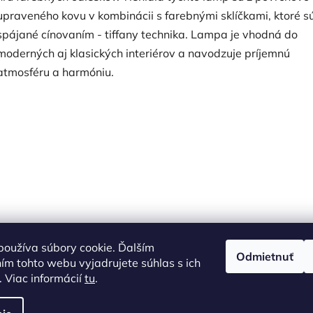
upraveného kovu v kombinácii s farebnými sklíčkami, ktoré s
spájané cínovaním - tiffany technika. Lampa je vhodná do
moderných aj klasických interiérov a navodzuje príjemnú
atmosféru a harmóniu.
oužíva súbory cookie. Ďalším
Odmietnuť
m tohto webu vyjadrujete súhlas s ich
 Viac informácií
tu
.