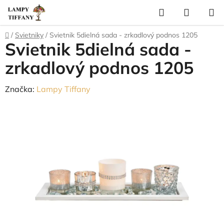
Prejsť
Hľadať
NÁKUP
na
KOŠÍK
obsah
Domov
/
Svietniky
/
Svietnik 5dielná sada - zrkadlový podnos 1205
Svietnik 5dielná sada -
zrkadlový podnos 1205
Značka:
Lampy Tiffany