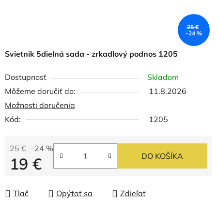
25 €
–24 %
Svietnik 5dielná sada - zrkadlový podnos 1205
Dostupnosť
Skladom
Môžeme doručiť do:
11.8.2026
Možnosti doručenia
Kód:
1205
25 €
–24 %
DO KOŠÍKA
19 €
Jednotková cena:
Tlač
Opýtať sa
Zdieľať