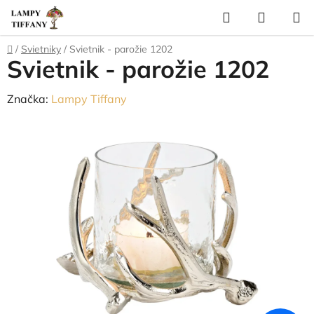
Prejsť
Hľadať
NÁKUP
na
KOŠÍK
obsah
Domov
/
Svietniky
/
Svietnik - parožie 1202
Svietnik - parožie 1202
Značka:
Lampy Tiffany