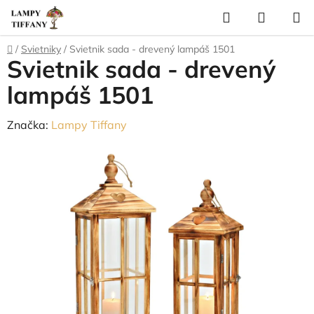
Prejsť
Hľadať
NÁKUP
na
KOŠÍK
obsah
Domov
/
Svietniky
/
Svietnik sada - drevený lampáš 1501
Svietnik sada - drevený
lampáš 1501
Značka:
Lampy Tiffany