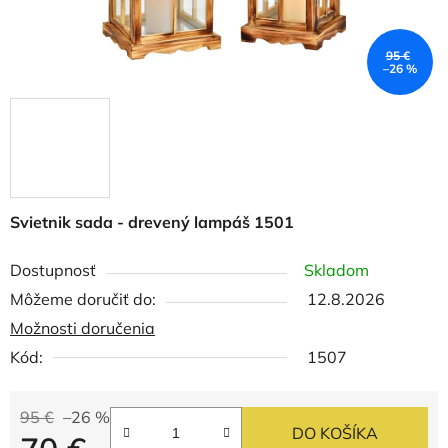
95 €
–26 %
Svietnik sada - drevený lampáš 1501
Dostupnosť
Skladom
Môžeme doručiť do:
12.8.2026
Možnosti doručenia
Kód:
1507
95 €
–26 %
DO KOŠÍKA