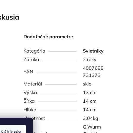
skusia
Dodatočné parametre
Kategória
Svietniky
Záruka
2 roky
4007698
EAN
731373
Materiál
sklo
Výška
13 cm
Šírka
14 cm
Hĺbka
14 cm
Hmotnosť
3.04kg
G.Wurm
Súhlasím