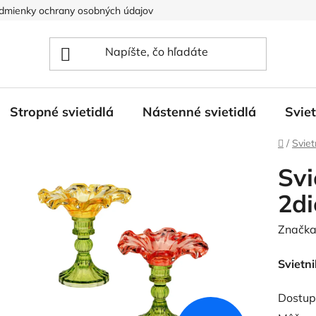
dmienky ochrany osobných údajov
Stropné svietidlá
Nástenné svietidlá
Svie
Domov
/
Sviet
Svi
2di
Značka
Svietni
Dostup