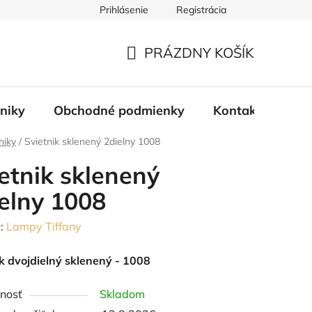
Prihlásenie
Registrácia
PRÁZDNY KOŠÍK
NÁKUPNÝ
KOŠÍK
tniky
Obchodné podmienky
Kontakty
Bl
niky
/
Svietnik sklenený 2dielny 1008
etnik sklenený
elny 1008
:
Lampy Tiffany
k dvojdielný sklenený - 1008
nosť
Skladom