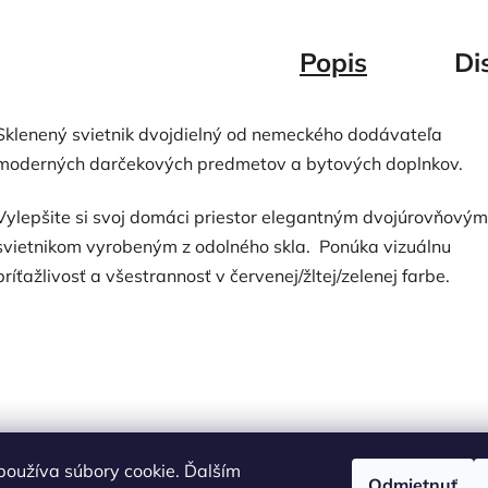
Popis
Di
Sklenený svietnik dvojdielný od nemeckého dodávateľa
moderných darčekových predmetov a bytových doplnkov.
Vylepšite si svoj domáci priestor elegantným dvojúrovňovým
svietnikom vyrobeným z odolného skla. Ponúka vizuálnu
príťažlivosť a všestrannosť v červenej/žltej/zelenej farbe.
oužíva súbory cookie. Ďalším
Odmietnuť