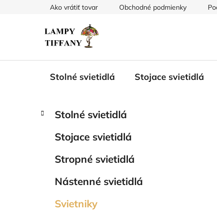
Prejsť
Ako vrátiť tovar
Obchodné podmienky
Po
na
obsah
Stolné svietidlá
Stojace svietidlá
B
K
Preskočiť
Stolné svietidlá
a
kategórie
o
t
č
Stojace svietidlá
e
n
g
ý
Stropné svietidlá
ó
p
r
Nástenné svietidlá
i
a
e
n
Svietniky
e