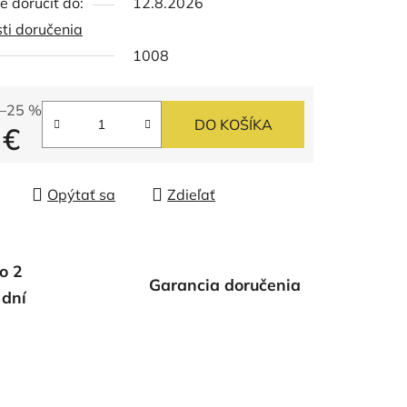
 doručiť do:
12.8.2026
ti doručenia
1008
–25 %
DO KOŠÍKA
 €
tková cena:
Opýtať sa
Zdieľať
o 2
Garancia doručenia
 dní