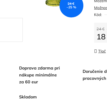
Môžeme
24 €
–25 %
Možnos
Kód:
24 €
18
Jedno
Tlač
Doprava zdarma pri
Doručenie d
nákupe minimálne
pracovných
za 60 eur
Skladom