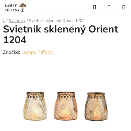
Prejsť
Hľadať
NÁKUP
na
KOŠÍK
obsah
Domov
/
Svietniky
/
Svietnik sklenený Orient 1204
Svietnik sklenený Orient
1204
Značka:
Lampy Tiffany