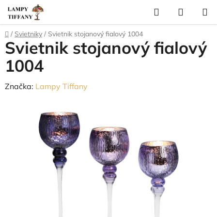
Prejsť
Hľadať
NÁKUP
na
KOŠÍK
obsah
Domov
/
Svietniky
/
Svietnik stojanový fialový 1004
Svietnik stojanový fialový
1004
Značka:
Lampy Tiffany