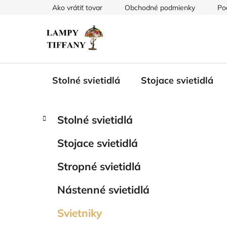
Prejsť
Ako vrátiť tovar
Obchodné podmienky
Po
na
obsah
Stolné svietidlá
Stojace svietidlá
B
K
Preskočiť
Stolné svietidlá
a
kategórie
o
t
č
Stojace svietidlá
e
n
g
ý
Stropné svietidlá
ó
p
r
Nástenné svietidlá
i
a
e
n
Svietniky
e