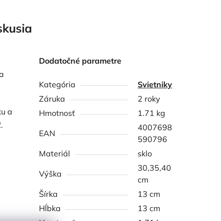
skusia
Dodatočné parametre
a
Kategória
Svietniky
Záruka
2 roky
ku a
Hmotnosť
1.71 kg
.
4007698
EAN
590796
Materiál
sklo
30,35,40
Výška
cm
Šírka
13 cm
Hĺbka
13 cm