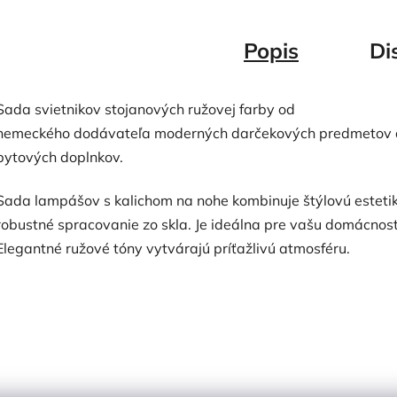
Popis
Di
Sada svietnikov stojanových ružovej farby od
nemeckého dodávateľa moderných darčekových predmetov 
bytových doplnkov.
Sada lampášov s kalichom na nohe kombinuje štýlovú esteti
robustné spracovanie zo skla. Je ideálna pre vašu domácnosť
Elegantné ružové tóny vytvárajú príťažlivú atmosféru.