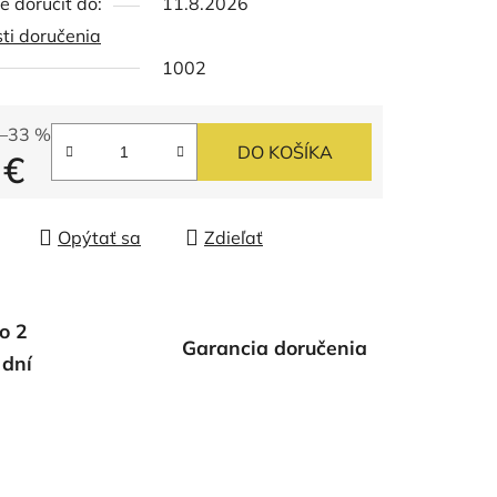
 doručiť do:
11.8.2026
ti doručenia
1002
–33 %
DO KOŠÍKA
 €
tková cena:
Opýtať sa
Zdieľať
o 2
Garancia doručenia
 dní