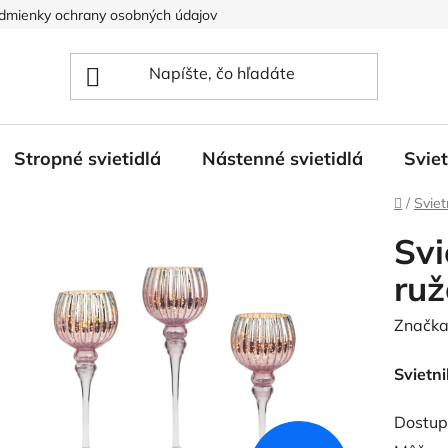
dmienky ochrany osobných údajov
Stropné svietidlá
Nástenné svietidlá
Svie
Domov
/
Sviet
Svi
ruž
Značka
Svietn
Dostup