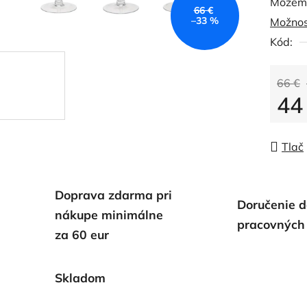
Môžeme
66 €
–33 %
Možnos
Kód:
66 €
44
Jedno
Tlač
Doprava zdarma pri
Doručenie d
nákupe minimálne
pracovných
za 60 eur
Skladom