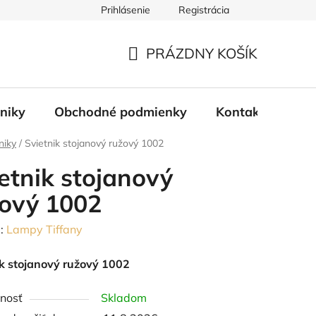
Prihlásenie
Registrácia
PRÁZDNY KOŠÍK
NÁKUPNÝ
KOŠÍK
tniky
Obchodné podmienky
Kontakty
Bl
niky
/
Svietnik stojanový ružový 1002
etnik stojanový
ový 1002
:
Lampy Tiffany
ik stojanový ružový 1002
nosť
Skladom