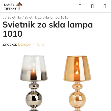
Prejsť
Hľadať
NÁKUP
na
KOŠÍK
obsah
Domov
/
Svietniky
/
Svietnik zo skla lampa 1010
Svietnik zo skla lampa
1010
Značka:
Lampy Tiffany